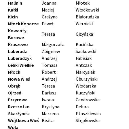
Halinin
Joanna
Młotek
Kałki
Maciej
Włodkowski
Kicin
Grażyna
Białorudzka
Młock Kopacze
Paweł
Wernicki
Kowanty
Teresa
Giżyńska
Borowe
Kraszewo
Małgorzata
Kucińska
Luberadz
Zbigniew
Sadkowski
Luberadzyk
Andrzej
Fabisiak
Łebki Wielkie
Tomasz
Antczak
Młock
Robert
Marcysiak
Nowa Wieś
Andrzej
Gburzyński
Obrąb
Teresa
Włodarska
Ojrzeń
Dariusz
Kuczyński
Przyrowa
Iwona
Cendrowska
Rzeszotko
Krystyna
Delura
Skarżynek
Marzena
Ptaszkiewicz
Wojtkowa Wieś
Beata
Stępkowska
Wola