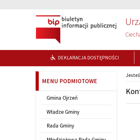
Przejdź do głównej treści
Przejdź do wyszukiwarki
Urz
Ciech
DEKLARACJA DOSTĘPNOŚCI
Jesteś
MENU PODMIOTOWE
Kon
Gmina Ojrzeń
Władze Gminy
Rada Gminy
Młodzieżowa Rada Gminy