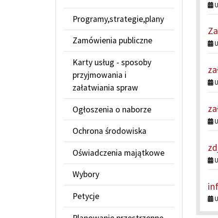
U
Programy,strategie,plany
Za
Zamówienia publiczne
U
Karty usług - sposoby
za
przyjmowania i
U
załatwiania spraw
za
Ogłoszenia o naborze
U
Ochrona środowiska
zd
Oświadczenia majątkowe
U
Wybory
in
Petycje
U
Planowanie przestrzenne