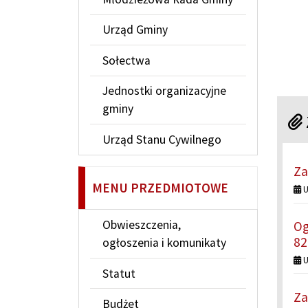
Urząd Gminy
Sołectwa
Jednostki organizacyjne
gminy
Urząd Stanu Cywilnego
Za
MENU PRZEDMIOTOWE
U
Obwieszczenia,
Og
82
ogłoszenia i komunikaty
U
Statut
Za
Budżet