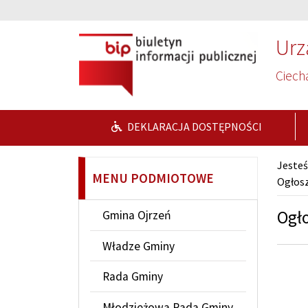
Przejdź do głównej treści
Przejdź do wyszukiwarki
Urz
Ciech
DEKLARACJA DOSTĘPNOŚCI
Jesteś
MENU PODMIOTOWE
Ogłosz
Ogło
Gmina Ojrzeń
Władze Gminy
Rada Gminy
Młodzieżowa Rada Gminy