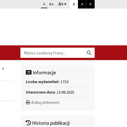
Dopasuj kontrast
Zmień rozmiar czcionki
rozmiar największy
A++
rozmiar standardowy
rozmiar powiększony
kontrast standardowy
kontrast biały na czarnym
kontrast żółty na cz
A
A+
A
A
A
Wyszukaj na stronie
Wyszukaj
»
Informacje
Liczba wyświetleń:
1710
Utworzono dnia:
13.06.2025
drukuj dokument
Historia publikacji