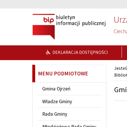
Przejdź do głównej treści
Przejdź do wyszukiwarki
Urz
Ciech
DEKLARACJA DOSTĘPNOŚCI
Jesteś
MENU PODMIOTOWE
Biblio
Gmi
Gmina Ojrzeń
Władze Gminy
Rada Gminy
Młodzieżowa Rada Gminy