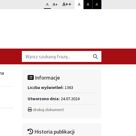
Dopasuj kontrast
Zmień rozmiar czcionki
rozmiar największy
A++
rozmiar standardowy
rozmiar powiększony
kontrast standardowy
kontrast biały na czarnym
kontrast żółty na cz
A
A+
A
A
A
Wyszukaj na stronie
Wyszukaj
na
Informacje
Liczba wyświetleń:
1363
Utworzono dnia:
24.07.2024
drukuj dokument
Historia publikacji