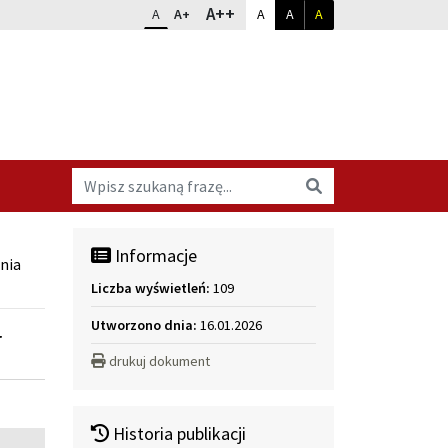
Dopasuj kontrast
Zmień rozmiar czcionki
rozmiar największy
A++
rozmiar standardowy
rozmiar powiększony
kontrast standardowy
kontrast biały na czarnym
kontrast żółty na cz
A
A+
A
A
A
Wyszukaj na stronie
Wyszukaj
Informacje
znia
Liczba wyświetleń:
109
Utworzono dnia:
16.01.2026
r
drukuj dokument
Historia publikacji