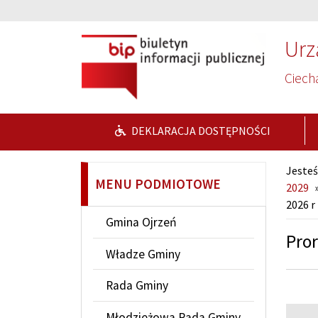
Przejdź do głównej treści
Przejdź do wyszukiwarki
Urz
Ciech
DEKLARACJA DOSTĘPNOŚCI
Jesteś
MENU PODMIOTOWE
2029
2026 r
Gmina Ojrzeń
Pror
Władze Gminy
Rada Gminy
Młodzieżowa Rada Gminy